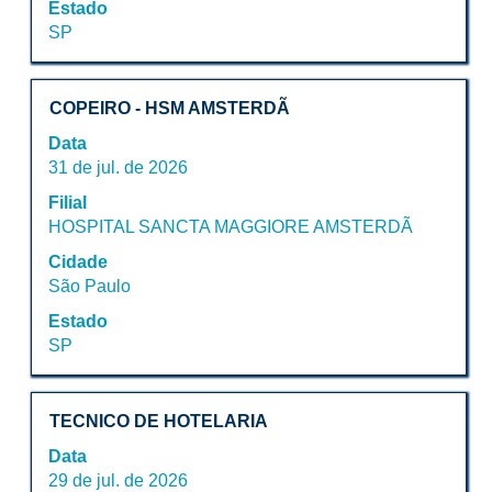
Estado
visualizar
SP
todas
as
informações
Título
Selecione
dela.
COPEIRO - HSM AMSTERDÃ
a
Data
vaga
31 de jul. de 2026
com
Filial
a
HOSPITAL SANCTA MAGGIORE AMSTERDÃ
barra
de
Cidade
espaço
São Paulo
pressionada
Estado
para
SP
visualizar
todas
as
Título
Selecione
informações
TECNICO DE HOTELARIA
a
dela.
Data
vaga
29 de jul. de 2026