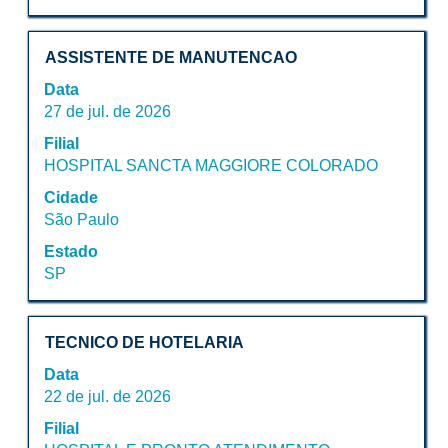
todas
as
Título
Selecione
informações
ASSISTENTE DE MANUTENCAO
a
dela.
Data
vaga
27 de jul. de 2026
com
Filial
a
HOSPITAL SANCTA MAGGIORE COLORADO
barra
de
Cidade
espaço
São Paulo
pressionada
Estado
para
SP
visualizar
todas
as
Título
Selecione
informações
TECNICO DE HOTELARIA
a
dela.
Data
vaga
22 de jul. de 2026
com
Filial
a