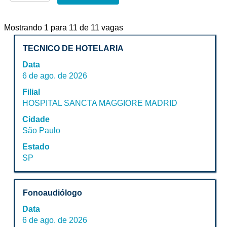
Buscar
Mostrando 1 para 11 de 11 vagas
resultados
Título
Selecione
TECNICO DE HOTELARIA
para
a
"".
Data
vaga
Mostrando
6 de ago. de 2026
com
1
Filial
a
para
HOSPITAL SANCTA MAGGIORE MADRID
barra
11
de
de
Cidade
espaço
11
São Paulo
pressionada
vagas
Estado
para
Use
SP
visualizar
a
todas
tecla
as
Tab
Título
Selecione
informações
Fonoaudiólogo
para
a
dela.
navegar
Data
vaga
na
6 de ago. de 2026
com