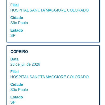
com
Filial
a
HOSPITAL SANCTA MAGGIORE COLORADO
barra
de
Cidade
espaço
São Paulo
pressionada
Estado
para
SP
visualizar
todas
as
Título
Selecione
informações
COPEIRO
a
dela.
Data
vaga
28 de jul. de 2026
com
Filial
a
HOSPITAL SANCTA MAGGIORE COLORADO
barra
de
Cidade
espaço
São Paulo
pressionada
Estado
para
SP
visualizar