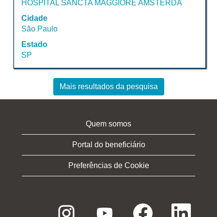
HOSPITAL SANCTA MAGGIORE AMSTERDÃ
barra
de
Cidade
espaço
São Paulo
pressionada
Estado
para
SP
visualizar
todas
as
Mais resultados da pesquisa
informações
dela.
Quem somos
Portal do beneficiário
Preferências de Cookie
A
A
A
A
b
b
b
b