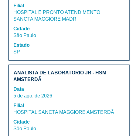
lista
Filial
a
de
HOSPITAL E PRONTO ATENDIMENTO
barra
vagas.
SANCTA MAGGIORE MADR
de
Selecione
espaço
para
Cidade
pressionada
exibir
São Paulo
para
os
Estado
visualizar
detalhes
SP
todas
completos
as
da
informações
vaga.
Título
Selecione
dela.
ANALISTA DE LABORATORIO JR - HSM
a
AMSTERDÃ
vaga
Data
com
5 de ago. de 2026
a
Filial
barra
HOSPITAL SANCTA MAGGIORE AMSTERDÃ
de
espaço
Cidade
pressionada
São Paulo
para