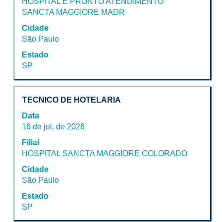
HOSPITAL E PRONTO ATENDIMENTO
barra
SANCTA MAGGIORE MADR
de
espaço
Cidade
pressionada
São Paulo
para
Estado
visualizar
SP
todas
as
informações
Título
Selecione
dela.
TECNICO DE HOTELARIA
a
Data
vaga
16 de jul. de 2026
com
Filial
a
HOSPITAL SANCTA MAGGIORE COLORADO
barra
de
Cidade
espaço
São Paulo
pressionada
Estado
para
SP
visualizar
todas