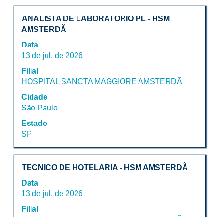
as
Título
Selecione
informações
ANALISTA DE LABORATORIO PL - HSM
a
dela.
AMSTERDÃ
vaga
Data
com
13 de jul. de 2026
a
Filial
barra
HOSPITAL SANCTA MAGGIORE AMSTERDÃ
de
espaço
Cidade
pressionada
São Paulo
para
Estado
visualizar
SP
todas
as
informações
Título
Selecione
dela.
TECNICO DE HOTELARIA - HSM AMSTERDÃ
a
Data
vaga
13 de jul. de 2026
com
Filial
a